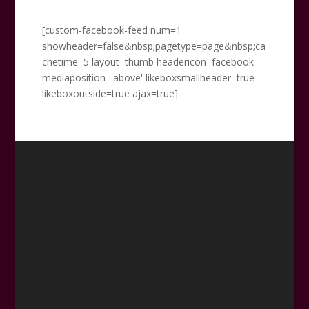
[custom-facebook-feed num=1
showheader=false&nbsp;pagetype=page&nbsp;ca
chetime=5 layout=thumb headericon=facebook
mediaposition='above' likeboxsmallheader=true
likeboxoutside=true ajax=true]