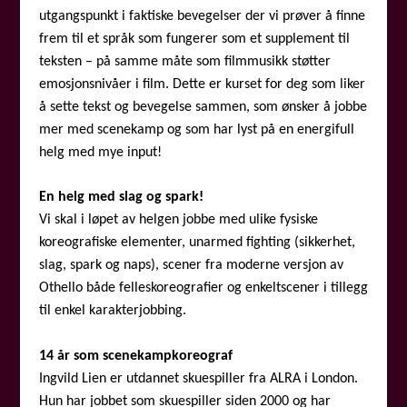
utgangspunkt i faktiske bevegelser der vi prøver å finne
frem til et språk som fungerer som et supplement til
teksten – på samme måte som filmmusikk støtter
emosjonsnivåer i film. Dette er kurset for deg som liker
å sette tekst og bevegelse sammen, som ønsker å jobbe
mer med scenekamp og som har lyst på en energifull
helg med mye input!
En helg med slag og spark!
Vi skal i løpet av helgen jobbe med ulike fysiske
koreografiske elementer, unarmed fighting (sikkerhet,
slag, spark og naps), scener fra moderne versjon av
Othello både felleskoreografier og enkeltscener i tillegg
til enkel karakterjobbing.
14 år som scenekampkoreograf
Ingvild Lien er utdannet skuespiller fra ALRA i London.
Hun har jobbet som skuespiller siden 2000 og har