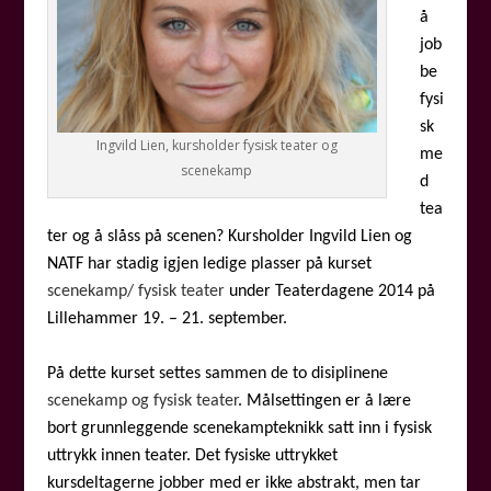
å
job
be
fysi
sk
Ingvild Lien, kursholder fysisk teater og
me
scenekamp
d
tea
ter og å slåss på scenen? Kursholder Ingvild Lien og
NATF har stadig igjen ledige plasser på kurset
scenekamp/ fysisk teater
under Teaterdagene 2014 på
Lillehammer 19. – 21. september.
På dette kurset settes sammen de to disiplinene
scenekamp og fysisk teater
. Målsettingen er å lære
bort grunnleggende scenekampteknikk satt inn i fysisk
uttrykk innen teater. Det fysiske uttrykket
kursdeltagerne jobber med er ikke abstrakt, men tar