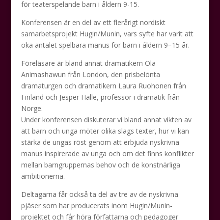
för teaterspelande barn i åldern 9-15.
Konferensen är en del av ett flerårigt nordiskt
samarbetsprojekt Hugin/Munin, vars syfte har varit att
öka antalet spelbara manus för barn i åldern 9–15 år.
Föreläsare är bland annat dramatikern Ola
Animashawun från London, den prisbelönta
dramaturgen och dramatikern Laura Ruohonen från
Finland och Jesper Halle, professor i dramatik från
Norge.
Under konferensen diskuterar vi bland annat vikten av
att barn och unga möter olika slags texter, hur vi kan
stärka de ungas röst genom att erbjuda nyskrivna
manus inspirerade av unga och om det finns konflikter
mellan barngruppernas behov och de konstnärliga
ambitionerna.
Deltagarna får också ta del av tre av de nyskrivna
pjäser som har producerats inom Hugin/Munin-
projektet och får höra författarna och pedagoger