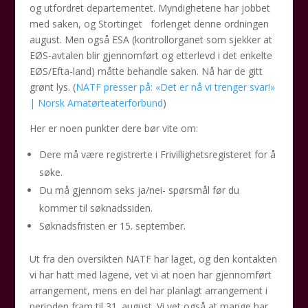
og utfordret departementet. Myndighetene har jobbet
med saken, og Stortinget forlenget denne ordningen
august. Men også ESA (kontrollorganet som sjekker at
EØS-avtalen blir gjennomført og etterlevd i det enkelte
EØS/Efta-land) måtte behandle saken. Nå har de gitt
grønt lys. (
NATF presser på: «Det er nå vi trenger svar!»
| Norsk Amatørteaterforbund
)
Her er noen punkter dere bør vite om:
Dere må være registrerte i Frivillighetsregisteret for å
søke.
Du må gjennom seks ja/nei- spørsmål før du
kommer til søknadssiden.
Søknadsfristen er 15. september.
Ut fra den oversikten NATF har laget, og den kontakten
vi har hatt med lagene, vet vi at noen har gjennomført
arrangement, mens en del har planlagt arrangement i
perioden fram til 31. august. Vi vet også at mange har