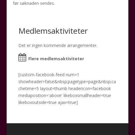
før søknaden sendes.
Medlemsaktiviteter
Det er ingen kommende arrangementer.
Flere medlemsaktiviteter
[custom-facebook-feed num=1
showheader=false&nbsp;pagetype=page&nbsp;ca
chetime=5 layout=thumb headericon=facebook
mediaposition='above' likeboxsmallheader=true
likeboxoutside=true ajax=true]