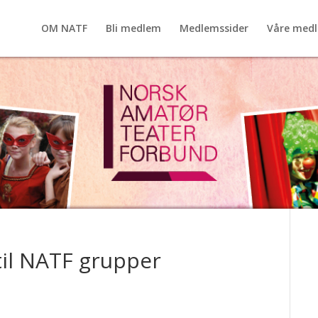
OM NATF
Bli medlem
Medlemssider
Våre med
til NATF grupper