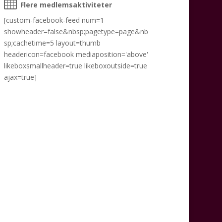
Flere medlemsaktiviteter
[custom-facebook-feed num=1
showheader=false&nbsp;pagetype=page&nb
sp;cachetime=5 layout=thumb
headericon=facebook mediaposition='above'
likeboxsmallheader=true likeboxoutside=true
ajax=true]