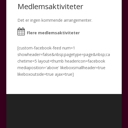
Medlemsaktiviteter
Det er ingen kommende arrangementer.
Flere medlemsaktiviteter
[custom-facebook-feed num=1
showheader=false&nbsp;pagetype=page&nbsp;ca
chetime=5 layout=thumb headericon=facebook
mediaposition='above' likeboxsmallheader=true
likeboxoutside=true ajax=true]