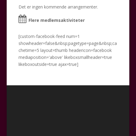
Det er ingen kommende arrangementer.
Flere medlemsaktiviteter
[custom-facebook-feed num=1
showheader=false&nbsp;pagetype=page&nbsp;ca
chetime=5 layout=thumb headericon=facebook
mediaposition='above' likeboxsmallheader=true
likeboxoutside=true ajax=true]