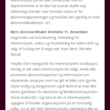
Interimsstyret på sin side, innrømmet overfor
departementet at de ikke har kunnet skaffe seg
fullstendig oversikt over hvordan status er for
økonomirapporteringen og hvordan det egentlig er med
økonomi/likviditeten i NT.
Nytt ekstraordinært årsmøte 11. desember
Dagsorden var konstituering, innledning fra
interimsstyret, status og forutsetning for videre drift og
valg. Et forslag om å velge nytt styre først, fikk ikke
flertall.
Frøydis Otre redegjorde for interimsstyrets konklusjon,
nemlig at det siden interimsstyret ble valgt, harde blitt
presentert økonomirapporter og informasjon om
nåværende situasjon som har gitt et bilde som gjorde
styret urolig og derigjennom også førte til at man ikke
kunne garantere for økonomi og likviditetssituasjonen i
Norsk teaterråd. I og med at det er interimsstyrets
oppgave å forvalte organisasjonen på en forsvarlig
måte, og at det etter interimsstyrets oppfatning ikke er