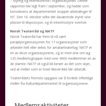
– styring og internkontroll i organisasjonen. Denne
rapporten ble lagt fram i september, og hadde som
konsekvens at departementet stoppet utbetalinger til
NT. Den 16. oktober stilte det daværende styret sine
plasser til disposisjon, og et interimsstyre overtok.
Norsk Teaterråd og NATF
Norsk Teaterråd har frem til nå vært
paraplyorganisasjonen for 17 organisasjoner som
arbeider helt eller delvis for amatørteaterlag. NATF er
en av disse organisasjonene, og er med sine om lag
125 medlemsgrupper med over 4000 medlemmer en av
de største. NATF vil også bli berørt av det som skjer,
ved at midler som er lovet likevel ikke blir utbetalt.
Teaterrådets fremste oppgave var å fordele offentlige
midler fra Kulturdepartementet til organisasjonene.
Medlemsaktiviteter