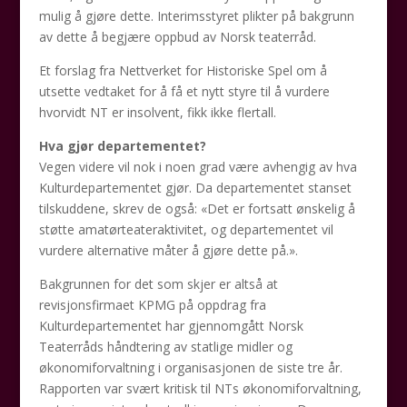
mulig å gjøre dette. Interimsstyret plikter på bakgrunn
av dette å begjære oppbud av Norsk teaterråd.
Et forslag fra Nettverket for Historiske Spel om å
utsette vedtaket for å få et nytt styre til å vurdere
hvorvidt NT er insolvent, fikk ikke flertall.
Hva gjør departementet?
Vegen videre vil nok i noen grad være avhengig av hva
Kulturdepartementet gjør. Da departementet stanset
tilskuddene, skrev de også: «Det er fortsatt ønskelig å
støtte amatørteateraktivitet, og departementet vil
vurdere alternative måter å gjøre dette på.».
Bakgrunnen for det som skjer er altså at
revisjonsfirmaet KPMG på oppdrag fra
Kulturdepartementet har gjennomgått Norsk
Teaterråds håndtering av statlige midler og
økonomiforvaltning i organisasjonen de siste tre år.
Rapporten var svært kritisk til NTs økonomiforvaltning,