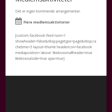
Det er ingen kommende arrangementer.
Flere medlemsaktiviteter
[custom-facebook-feed num=1
showheader=false&nbsp;pagetype=page&nbsp;ca
chetime=5 layout=thumb headericon=facebook
mediaposition='above' likeboxsmallheader=true
likeboxoutside=true ajax=true]