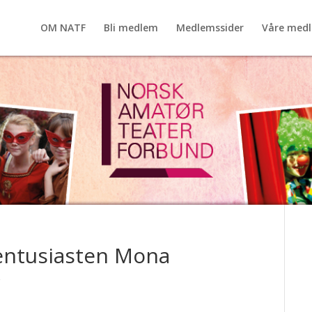
OM NATF
Bli medlem
Medlemssider
Våre med
entusiasten Mona