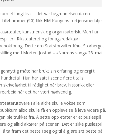
om et langt liv» – det var begrunnelsen da en
Lillehammer (90) fikk HM Kongens fortjensmedalje.
atørteater; kunstnerisk og organisatorisk. Men hun
spiller i Riksteateret og forlagsredaktør i
ebokforlag. Dette dro Statsforvalter Knut Storberget
stilling med Morten Jostad – «Narrens sang» 23. mai.
ennyttig måte har brukt sin erfaring og energi til
hundretall. Hun har satt i scene flere titalls
skriveførhet til rådighet når brev, historikk eller
styrearbeid når det har vært nødvendig.
teaterutøvere i alle aldre skulle vokse som
blikum alltid skulle få en opplevelse å leve videre på.
le trukket fra. Å sette opp etater er et puslespill
e og alltid aktører på scenen. Det er slike puslespill
 å ta fram det beste i seg og til å gjøre sitt beste på