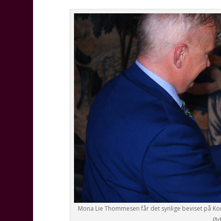
Mona Lie Thommesen får det synlige beviset på Kong
Ød