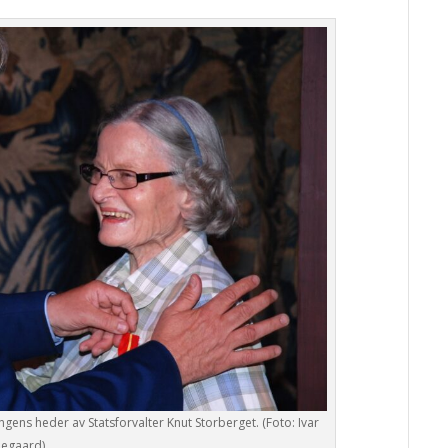
ens heder av Statsforvalter Knut Storberget. (Foto: Ivar
egaard)