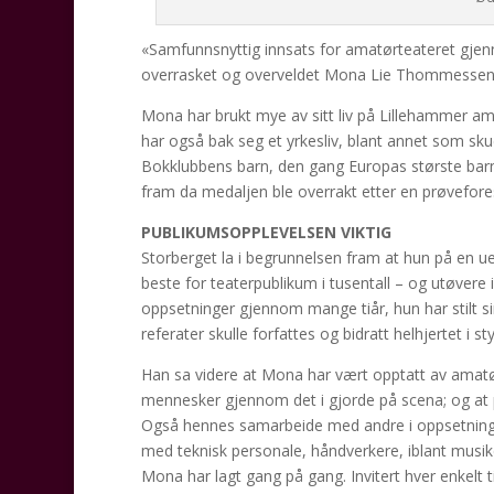
«Samfunnsnyttig innsats for amatørteateret gjenn
overrasket og overveldet Mona Lie Thommessen 
Mona har brukt mye av sitt liv på Lillehammer am
har også bak seg et yrkesliv, blant annet som skue
Bokklubbens barn, den gang Europas største barn
fram da medaljen ble overrakt etter en prøvefore
PUBLIKUMSOPPLEVELSEN VIKTIG
Storberget la i begrunnelsen fram at hun på en ueg
beste for teaterpublikum i tusentall – og utøvere i 
oppsetninger gjennom mange tiår, hun har stilt sin 
referater skulle forfattes og bidratt helhjertet i 
Han sa videre at Mona har vært opptatt av amatør
mennesker gjennom det i gjorde på scena; og at pu
Også hennes samarbeide med andre i oppsetningen b
med teknisk personale, håndverkere, iblant musiker
Mona har lagt gang på gang. Invitert hver enkelt til