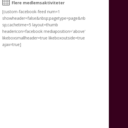
Flere medlemsaktiviteter
[custom-facebook-feed num=1
showheader=false&nbsp;pagetype=page&nb
sp;cachetime=5 layout=thumb
headericon=facebook mediaposition='above'
likeboxsmallheader=true likeboxoutside=true
ajax=true]