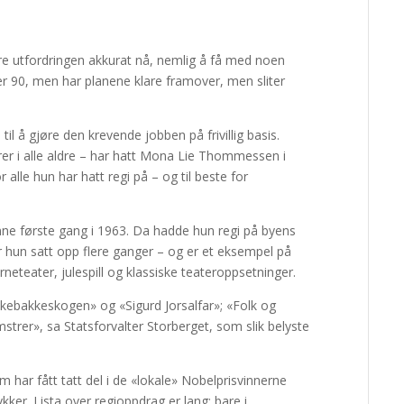
re utfordringen akkurat nå, nemlig å få med noen
ver 90, men har planene klare framover, men sliter
til å gjøre den krevende jobben på frivillig basis.
er i alle aldre – har hatt Mona Lie Thommessen i
 alle hun har hatt regi på – og til beste for
enne første gang i 1963. Da hadde hun regi på byens
 hun satt opp flere ganger – og er et eksempel på
arneteater, julespill og klassiske teateroppsetninger.
kebakkeskogen» og «Sigurd Jorsalfar»; «Folk og
rer», sa Statsforvalter Storberget, som slik belyste
 har fått tatt del i de «lokale» Nobelprisvinnerne
kker. Lista over regioppdrag er lang; bare i