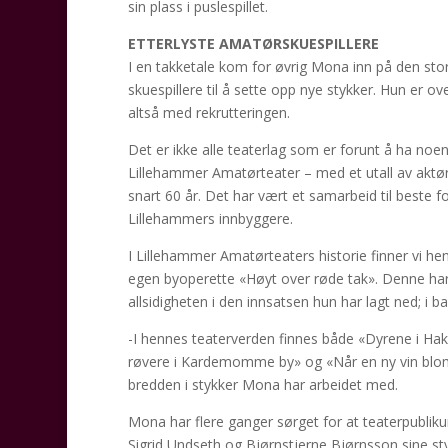
sin plass i puslespillet.
ETTERLYSTE AMATØRSKUESPILLERE
I en takketale kom for øvrig Mona inn på den sto
skuespillere til å sette opp nye stykker. Hun er o
altså med rekrutteringen.
Det er ikke alle teaterlag som er forunt å ha noen 
Lillehammer Amatørteater – med et utall av aktør
snart 60 år. Det har vært et samarbeid til beste for
Lillehammers innbyggere.
I Lillehammer Amatørteaters historie finner vi h
egen byoperette «Høyt over røde tak». Denne har
allsidigheten i den innsatsen hun har lagt ned; i b
-I hennes teaterverden finnes både «Dyrene i Hak
røvere i Kardemomme by» og «Når en ny vin blomst
bredden i stykker Mona har arbeidet med.
Mona har flere ganger sørget for at teaterpublikum
Sigrid Undseth og Bjørnstjerne Bjørnsson sine sty