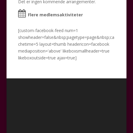
Det er ingen kommende arrangementer.
Flere medlemsaktiviteter
[custom-facebook-feed num=1
showheader=false&nbsp;pagetype=page&nbsp;ca
chetime=5 layout=thumb headericon=facebook
mediaposition='above' likeboxsmallheader=true
likeboxoutside=true ajax=true]