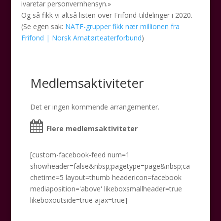
ivaretar personvernhensyn.»
Og så fikk vi altså listen over Frifond-tildelinger i 2020.
(Se egen sak:
NATF-grupper fikk nær millionen fra
Frifond | Norsk Amatørteaterforbund
)
Medlemsaktiviteter
Det er ingen kommende arrangementer.
Flere medlemsaktiviteter
[custom-facebook-feed num=1
showheader=false&nbsp;pagetype=page&nbsp;ca
chetime=5 layout=thumb headericon=facebook
mediaposition='above' likeboxsmallheader=true
likeboxoutside=true ajax=true]