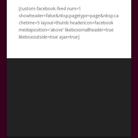
[custom-facebook-feed num=1
showheader=false&nbsp;pagetype=page&nbsp;ca
chetime=5 layout=thumb headericon=facebook
mediaposition='above' likeboxsmallheader=true
likeboxoutside=true ajax=true]