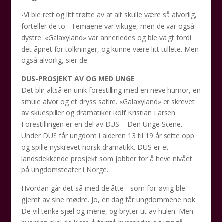
-Vi ble rett og litt trøtte av at alt skulle være så alvorlig,
forteller de to. -Temaene var viktige, men de var også
dystre. «Galaxyland» var annerledes og ble valgt fordi
det åpnet for tolkninger, og kunne være litt tullete. Men
også alvorlig, sier de.
DUS-PROSJEKT AV OG MED UNGE
Det blir altså en unik forestilling med en neve humor, en
smule alvor og et dryss satire. «Galaxyland» er skrevet
av skuespiller og dramatiker Rolf Kristian Larsen.
Forestillingen er en del av DUS – Den Unge Scene.
Under DUS får ungdom i alderen 13 til 19 år sette opp
og spille nyskrevet norsk dramatikk. DUS er et
landsdekkende prosjekt som jobber for å heve nivået
på ungdomsteater i Norge.
Hvordan går det så med de åtte- som for øvrig ble
gjemt av sine mødre. Jo, en dag får ungdommene nok.
De vil tenke sjæl og mene, og bryter ut av hulen. Men