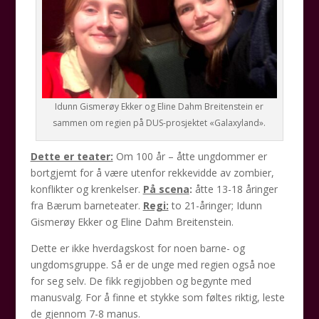
Idunn Gismerøy Ekker og Eline Dahm Breitenstein er
sammen om regien på DUS-prosjektet «Galaxyland».
Dette er teater:
Om 100 år – åtte ungdommer er
bortgjemt for å være utenfor rekkevidde av zombier,
konflikter og krenkelser.
På scena
:
åtte 13-18 åringer
fra Bærum barneteater.
Regi:
to 21-åringer; Idunn
Gismerøy Ekker og Eline Dahm Breitenstein.
Dette er ikke hverdagskost for noen barne- og
ungdomsgruppe. Så er de unge med regien også noe
for seg selv. De fikk regijobben og begynte med
manusvalg. For å finne et stykke som føltes riktig, leste
de gjennom 7-8 manus.