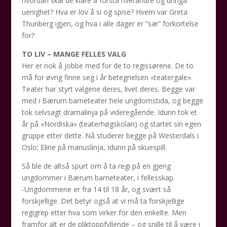
hvordan skal de klare å forstå hverandre og unngå
uenighet? Hva er lov å si og spise? Hvem var Greta
Thunberg igjen, og hva i alle dager er “sæ” forkortelse
for?
TO LIV – MANGE FELLES VALG
Her er nok å jobbe med for de to regissørene. De to
må for øvrig finne seg i år betegnelsen «teatergale».
Teater har styrt valgene deres, livet deres. Begge var
med i Bærum barneteater hele ungdomstida, og begge
tok selvsagt dramalinja på videregående. Idunn tok et
år på «Nordiska» (teaterhøgskolan) og startet sin egen
gruppe etter dette. Nå studerer begge på Westerdals i
Oslo; Eline på manuslinja, Idunn på skuespill.
Så ble de altså spurt om å ta regi på en gjeng
ungdommer i Bærum barneteater, i fellesskap.
-Ungdommene er fra 14 til 18 år, og svært så
forskjellige. Det betyr også at vi må ta forskjellige
regigrep etter hva som virker for den enkelte. Men
framfor alt er de pliktoppfyllende – og snille til å være i