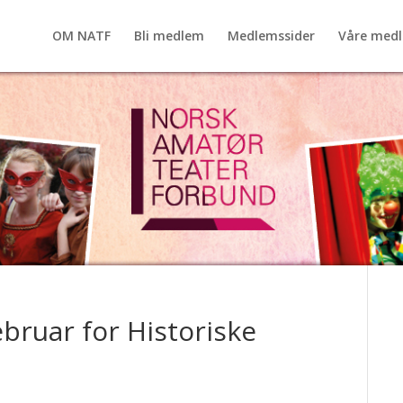
OM NATF
Bli medlem
Medlemssider
Våre med
ebruar for Historiske