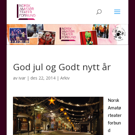
God jul og Godt nytt år
av
ivar
|
des 22, 2014
|
Arkiv
Norsk
Amatø
rteater
forbun
d