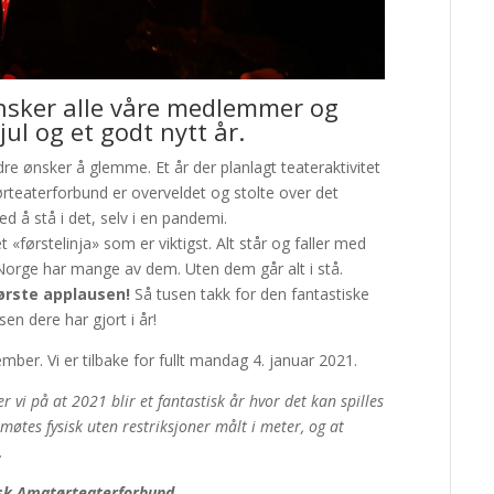
sker alle våre medlemmer og
jul og et godt nytt år.
dre ønsker å glemme. Et år der planlagt teateraktivitet
rteaterforbund er overveldet og stolte over det
å stå i det, selv i en pandemi.
førstelinja» som er viktigst. Alt står og faller med
orge har mange av dem. Uten dem går alt i stå.
tørste applausen!
Så tusen takk for den fantastiske
sen dere har gjort i år!
mber. Vi er tilbake for fullt mandag 4. januar 2021.
er vi på at 2021 blir et fantastisk år hvor det kan spilles
 møtes fysisk uten restriksjoner målt i meter, og at
0.
orsk Amatørteaterforbund