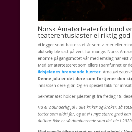
Norsk Amatørteaterforbund øn
teaterentusiaster ei riktig god 
Vi legger snart bak oss et år som vi mer eller min
plutselig ble satt på vent for mange. Norsk Amatø
enorme pågangsmotet vår medlemslag har vist ved 
Med amatørteateret som ellers i samfunnet er det «
ildsjelenes brennende hjerter
.
Amatørteater-N
Denne jula er det dere som fortjener den s
innsatsen dere gjør. Og en spesiell takk for innsat
Sekretariatet holder julestengt fra fredag 18. dese
Ha ei vidunderlig jul i alle kriker og kroker, så sats
teater som aldri før, og at vi i mye større grad kan
Antibac ikke er så dominerende som det ble i 202
Med vennlig hilsen styret og sekretariatet i N