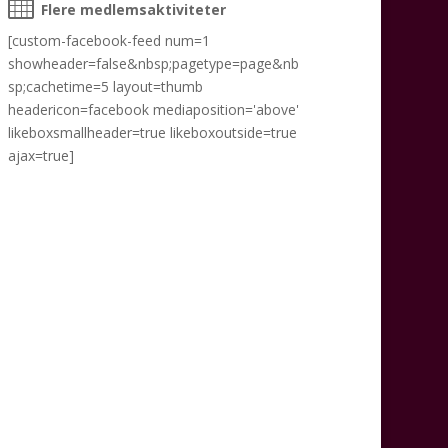
Flere medlemsaktiviteter
[custom-facebook-feed num=1
showheader=false&nbsp;pagetype=page&nb
sp;cachetime=5 layout=thumb
headericon=facebook mediaposition='above'
likeboxsmallheader=true likeboxoutside=true
ajax=true]