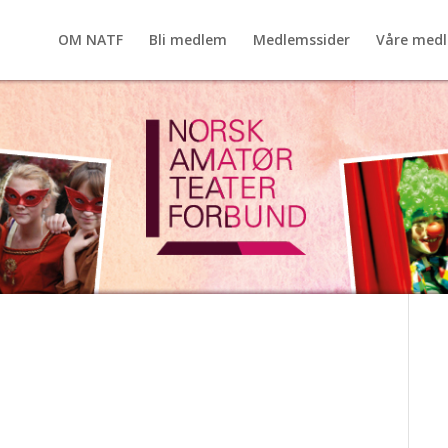
OM NATF
Bli medlem
Medlemssider
Våre med