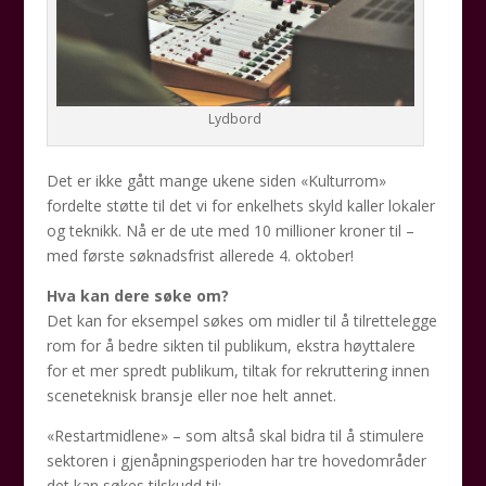
Lydbord
Det er ikke gått mange ukene siden «Kulturrom»
fordelte støtte til det vi for enkelhets skyld kaller lokaler
og teknikk. Nå er de ute med 10 millioner kroner til –
med første søknadsfrist allerede 4. oktober!
Hva kan dere søke om?
Det kan for eksempel søkes om midler til å tilrettelegge
rom for å bedre sikten til publikum, ekstra høyttalere
for et mer spredt publikum, tiltak for rekruttering innen
sceneteknisk bransje eller noe helt annet.
«Restartmidlene» – som altså skal bidra til å stimulere
sektoren i gjenåpningsperioden har tre hovedområder
det kan søkes tilskudd til: