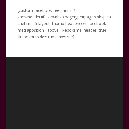
[custom-facebook-feed num=1
showheader=false&nbsp;pagetype=page&nbsp;ca
chetime=5 layout=thumb headericon=facebook
mediaposition='above' likeboxsmallheader=true
likeboxoutside=true ajax=true]