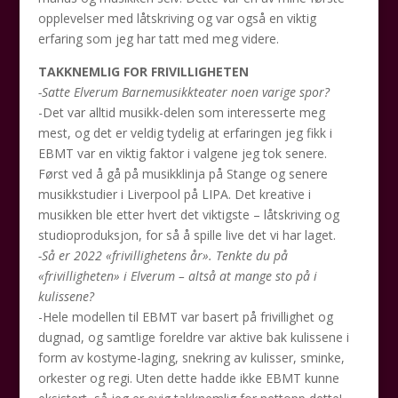
opplevelser med låtskriving og var også en viktig
erfaring som jeg har tatt med meg videre.
TAKKNEMLIG FOR FRIVILLIGHETEN
-Satte Elverum Barnemusikkteater noen varige spor?
-Det var alltid musikk-delen som interesserte meg
mest, og det er veldig tydelig at erfaringen jeg fikk i
EBMT var en viktig faktor i valgene jeg tok senere.
Først ved å gå på musikklinja på Stange og senere
musikkstudier i Liverpool på LIPA. Det kreative i
musikken ble etter hvert det viktigste – låtskriving og
studioproduksjon, for så å spille live det vi har laget.
-Så er 2022 «frivillighetens år». Tenkte du på
«frivilligheten» i Elverum – altså at mange sto på i
kulissene?
-Hele modellen til EBMT var basert på frivillighet og
dugnad, og samtlige foreldre var aktive bak kulissene i
form av kostyme-laging, snekring av kulisser, sminke,
orkester og regi. Uten dette hadde ikke EBMT kunne