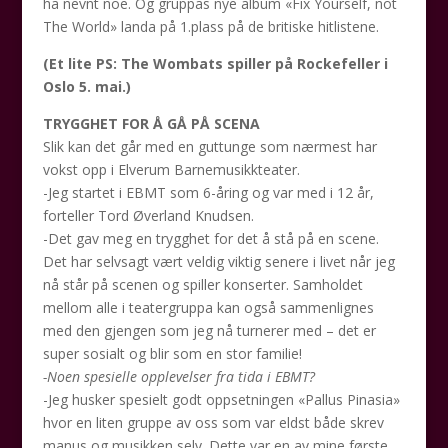
ha nevnt noe. Og gruppas nye album «Fix Yourself, not
The World» landa på 1.plass på de britiske hitlistene.
(Et lite PS: The Wombats spiller på Rockefeller i
Oslo 5. mai.)
TRYGGHET FOR Å GÅ PÅ SCENA
Slik kan det går med en guttunge som nærmest har
vokst opp i Elverum Barnemusikkteater.
-Jeg startet i EBMT som 6-åring og var med i 12 år,
forteller Tord Øverland Knudsen.
-Det gav meg en trygghet for det å stå på en scene.
Det har selvsagt vært veldig viktig senere i livet når jeg
nå står på scenen og spiller konserter. Samholdet
mellom alle i teatergruppa kan også sammenlignes
med den gjengen som jeg nå turnerer med – det er
super sosialt og blir som en stor familie!
-Noen spesielle opplevelser fra tida i EBMT?
-Jeg husker spesielt godt oppsetningen «Pallus Pinasia»
hvor en liten gruppe av oss som var eldst både skrev
manus og musikken selv. Dette var en av mine første