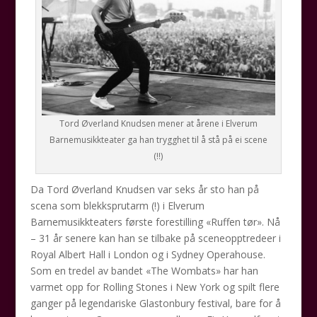
Tord Øverland Knudsen mener at årene i Elverum
Barnemusikkteater ga han trygghet til å stå på ei scene
(!!)
Da Tord Øverland Knudsen var seks år sto han på
scena som blekksprutarm (!) i Elverum
Barnemusikkteaters første forestilling «Ruffen tør». Nå
– 31 år senere kan han se tilbake på sceneopptredeer i
Royal Albert Hall i London og i Sydney Operahouse.
Som en tredel av bandet «The Wombats» har han
varmet opp for Rolling Stones i New York og spilt flere
ganger på legendariske Glastonbury festival, bare for å