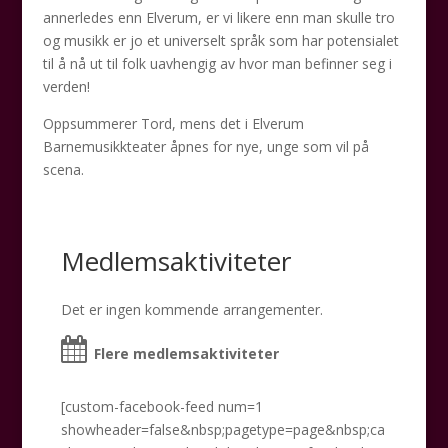
annerledes enn Elverum, er vi likere enn man skulle tro
og musikk er jo et universelt språk som har potensialet
til å nå ut til folk uavhengig av hvor man befinner seg i
verden!
Oppsummerer Tord, mens det i Elverum
Barnemusikkteater åpnes for nye, unge som vil på
scena.
Medlemsaktiviteter
Det er ingen kommende arrangementer.
Flere medlemsaktiviteter
[custom-facebook-feed num=1
showheader=false&nbsp;pagetype=page&nbsp;ca