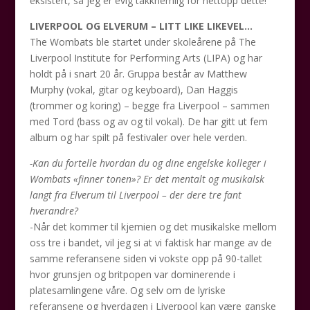
eksistert, så jeg er evig takknemlig for nettopp dette!
LIVERPOOL OG ELVERUM – LITT LIKE LIKEVEL…
The Wombats ble startet under skoleårene på The
Liverpool Institute for Performing Arts (LIPA) og har
holdt på i snart 20 år. Gruppa består av Matthew
Murphy (vokal, gitar og keyboard), Dan Haggis
(trommer og koring) – begge fra Liverpool – sammen
med Tord (bass og av og til vokal). De har gitt ut fem
album og har spilt på festivaler over hele verden.
-Kan du fortelle hvordan du og dine engelske kolleger i
Wombats «finner tonen»? Er det mentalt og musikalsk
langt fra Elverum til Liverpool – der dere tre fant
hverandre?
-Når det kommer til kjemien og det musikalske mellom
oss tre i bandet, vil jeg si at vi faktisk har mange av de
samme referansene siden vi vokste opp på 90-tallet
hvor grunsjen og britpopen var dominerende i
platesamlingene våre. Og selv om de lyriske
referansene og hverdagen i Liverpool kan være ganske