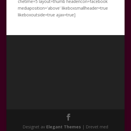
chetime=5 layout=thumb headericon=facebook
mediaposition='above' likeboxsmallheader=true
likeboxoutside=true ajax=true]
Designet av
Elegant Themes
| Drevet med