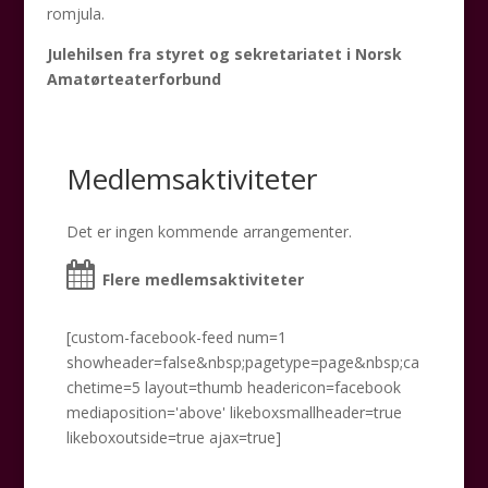
romjula.
Julehilsen fra styret og sekretariatet i Norsk
Amatørteaterforbund
Medlemsaktiviteter
Det er ingen kommende arrangementer.
Flere medlemsaktiviteter
[custom-facebook-feed num=1
showheader=false&nbsp;pagetype=page&nbsp;ca
chetime=5 layout=thumb headericon=facebook
mediaposition='above' likeboxsmallheader=true
likeboxoutside=true ajax=true]