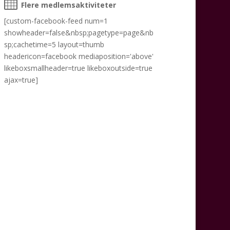
Flere medlemsaktiviteter
[custom-facebook-feed num=1
showheader=false&nbsp;pagetype=page&nb
sp;cachetime=5 layout=thumb
headericon=facebook mediaposition='above'
likeboxsmallheader=true likeboxoutside=true
ajax=true]