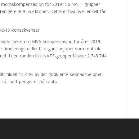
pe momskompensasjon for 2019? 56 NATF-grupper
ytterligere 369 559 kroner. Dette er hva hver enkelt får:
vid-19-konsekvenser.
hadde søkte om MVA-kompensasjon for året 2019.
i stimuleringsmidler til organisasjoner som mottok
net. I den runden fikk NATF-grupper tilbake 2.748.744
fått tildelt 13,44% av det godkjente søknadsbeløpet.
 så snart penger er på konto.