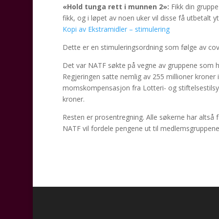
«Hold tunga rett i munnen 2»:
Fikk din grup
fikk, og i løpet av noen uker vil disse få utbetalt 
Kopi av Ekstramidler – stimulering
Dette er en stimuleringsordning som følge av co
Det var NATF søkte på vegne av gruppene som 
Regjeringen satte nemlig av 255 millioner kroner 
momskompensasjon fra Lotteri- og stiftelsestilsy
kroner.
Resten er prosentregning. Alle søkerne har altså 
NATF vil fordele pengene ut til medlemsgruppene