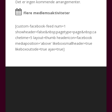
Det er ingen kommende arrangementer.
Flere medlemsaktiviteter
[custom-facebook-feed num=1
showheader=false&nbsp;pagetype=page&nbsp;ca
chetime=5 layout=thumb headericon=facebook
mediaposition='above' likeboxsmallheader=true
likeboxoutside=true ajax=true]