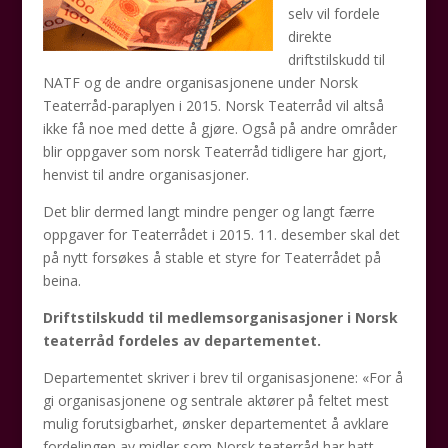
selv vil fordele
direkte
driftstilskudd til
NATF og de andre organisasjonene under Norsk
Teaterråd-paraplyen i 2015.
Norsk Teaterråd vil altså
ikke få noe med dette å gjøre. Også på andre områder
blir oppgaver som norsk Teaterråd tidligere har gjort,
henvist til andre organisasjoner.
Det blir dermed langt mindre penger og langt færre
oppgaver for Teaterrådet i 2015. 11. desember skal det
på nytt forsøkes å stable et styre for Teaterrådet på
beina.
Driftstilskudd til medlemsorganisasjoner i Norsk
teaterråd fordeles av departementet.
Departementet skriver i brev til organisasjonene: «For å
gi organisasjonene og sentrale aktører på feltet mest
mulig forutsigbarhet, ønsker departementet å avklare
fordelingen av midler som Norsk teaterråd har hatt